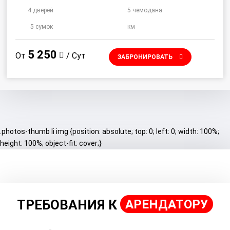
4 дверей
5 чемодана
5 сумок
км
5 250
От
/ Сут
ЗАБРОНИРОВАТЬ
.photos-thumb li img {position: absolute; top: 0; left: 0; width: 100%;
height: 100%; object-fit: cover;}
ТРЕБОВАНИЯ К
АРЕНДАТОРУ